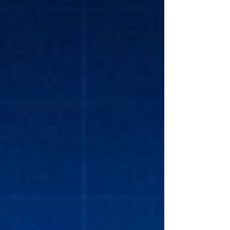
معايير واضحة وموثوقة. يُعد المجلس الأوروبي لكليات
الأعمال الرائدة، الذي تأسس عام 2013، جمعية غير
ربحية تهدف إلى دعم كليات الأعمال ومؤسسات التعلي
المهني والعالي في أوروبا وحول العا