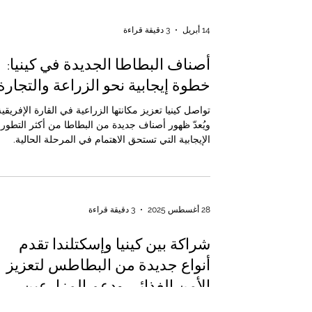
14 أبريل
3 دقيقة قراءة
أصناف البطاطا الجديدة في كينيا:
خطوة إيجابية نحو الزراعة والتجارة
تواصل كينيا تعزيز مكانتها الزراعية في القارة الإفريقية
ويُعدّ ظهور أصناف جديدة من البطاطا من أكثر التطور
الإيجابية التي تستحق الاهتمام في المرحلة الحالية.
فالبطاطا ليست مجرد محصول غذائي مهم في كينيا، ب
هي أيضاً مصدر دخل رئيسي لعدد كبير من المزارعين
والأسر الريفية، كما أنها تمثل فرصة حقيقية لتطوير
سلاسل القيمة الزراعية، ودعم الأمن الغذائي، وتعزيز
28 أغسطس 2025
3 دقيقة قراءة
التجارة المحلية والإقليمية والدولية. ومن منظور الغرف
التجارية الكينية العربية المشتركة للصناعة والتجارة ، ف
شراكة بين كينيا وإسكتلندا تقدم
هذا التطور يحمل أ
أنواع جديدة من البطاطس لتعزيز