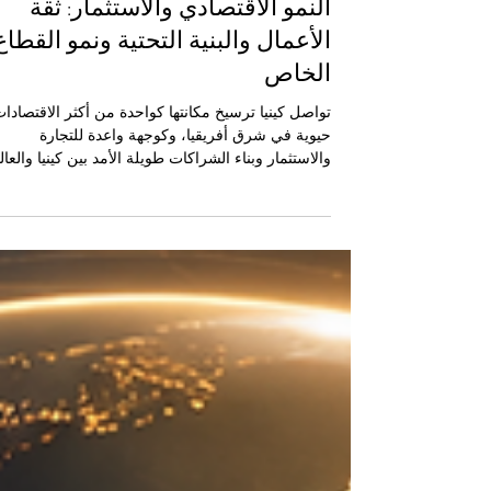
22 مايو
4 دقيقة قراءة
النمو الاقتصادي والاستثمار: ثقة
الأعمال والبنية التحتية ونمو القطاع
الخاص
تواصل كينيا ترسيخ مكانتها كواحدة من أكثر الاقتصادا
حيوية في شرق أفريقيا، وكوجهة واعدة للتجارة
والاستثمار وبناء الشراكات طويلة الأمد بين كينيا والعال
العربي. وبالنسبة إلى الغرفة التجارية والصناعية الكينية
العربية المشتركة، فإن هذا الزخم الاقتصادي لا يمثل
مجرد أرقام أو مؤشرات، بل يعكس فرصة حقيقية
لتعزيز التعاون التجاري، وجذب الاستثمارات المسؤولة،
وربط طموحات القطاع الخاص باحتياجات الأسواق
المتنامية. إن الحديث عن #النمو_الاقتصادي في كينيا ه
حديث عن اقتصاد يتحرك بثقة، وسوق يفت