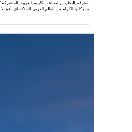
إفريقيا
ترحب "
#غرفة_التجارة_والصناعة_الكينية_العربية_المشتركة "
بشركائها الكرام من العالم العربي لاستكشاف أفق لا
حدود له من الإمكانات الواعدة. مع تحول المحور
الاقتصادي العالمي، تبرز " #القارة_الإفريقية " كبطل لا
منازع للنمو المستقبلي. بالنسبة للقادة وأصحاب الرؤى
الاستثمارية في منطقتنا العربية، فإن " #فرص_الاستثم
" التي تتكشف حالياً في جميع أنحاء المنطقة تعتبر
استثنائية بكل المقاييس، وتمثل امتداداً طبيعياً للتاريخ
التجاري العريق الذي طالما ربط بين العرب وإفريقيا.
مدفوعة بتركيبة سكا