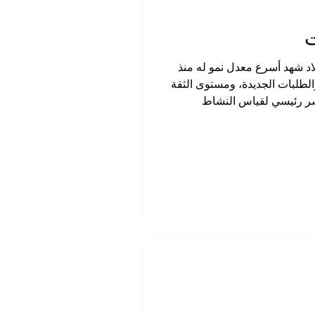
ت
اد شهد أسرع معدل نمو له منذ
 2025 عن ارتفاع كبير في الإنتاج، والطلبات الجديدة، ومستوى الثقة
البلاد. وفي نوفمبر، وصل مؤشر مديري المشتريات (PMI)، وهو مؤشر رئيسي لقياس النشاط