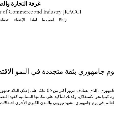
غرفة التجارة والصن
r of Commerce and Industry JKACCI
Blog
اتصل بنا
لماذا
الإعضاء
خدمات
فل بيوم جامهوري بثقة متجددة في النمو ال
تحتفل كينيا اليوم بكل فخر بيوم جامهوري ، الذي يصادف مرور أكثر من 
كينيا نحو الاستقلال، وكذلك للتأكيد على مكانتها المتنامية كقوة اقت
عالم. في يوم جامهوري، تشهد نيروبي والمدن الكبرى الأخرى احتفالات وطن
. ويشارك في هذه المناسبة قادة الحكومة، ورجال الأعمال، والدبلوماس