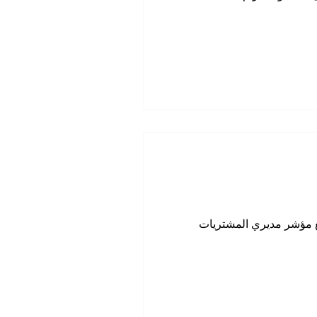
ه الخطوة بم
فع مؤشر مديري المشتريات