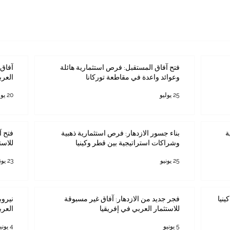
فتح آفاق المستقبل: فرص استثمارية هائلة
آفاق 
وعوائد واعدة في مقاطعة توركانا
العرب
25 يوليو
20 يوليو
ة
بناء جسور الازدهار: فرص استثمارية ذهبية
فتح آ
وشراكات استراتيجية بين قطر وكينيا
للاست
25 يونيو
23 يونيو
ينيا
فجر جديد من الازدهار: آفاق غير مسبوقة
نيروب
للاستثمار العربي في إفريقيا
العرب
5 يونيو
4 يونيو