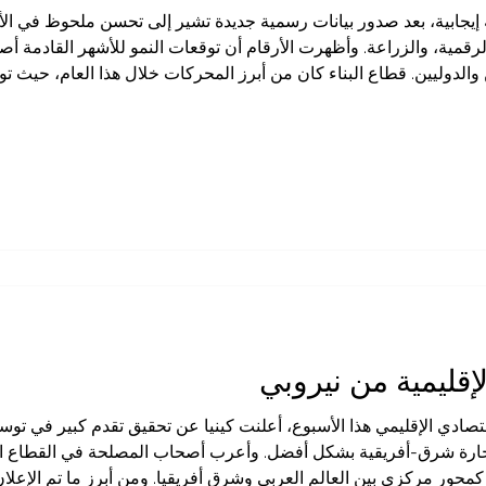
ية إيجابية، بعد صدور بيانات رسمية جديدة تشير إلى تحسن ملحوظ في ال
لرقمية، والزراعة. وأظهرت الأرقام أن توقعات النمو للأشهر القادمة 
والدوليين. قطاع البناء كان من أبرز المحركات خلال هذا العام، حيث 
لتحتية وارتفاع استثمارات القطاع الخاص. هذا النشاط أدى أيضًا إلى خ
الإقليمية من نيروبي
تصادي الإقليمي هذا الأسبوع، أعلنت كينيا عن تحقيق تقدم كبير في توسيع
جارة شرق-أفريقية بشكل أفضل. وأعرب أصحاب المصلحة في القطاع ال
كمحور مركزي بين العالم العربي وشرق أفريقيا. ومن أبرز ما تم الإعلان 